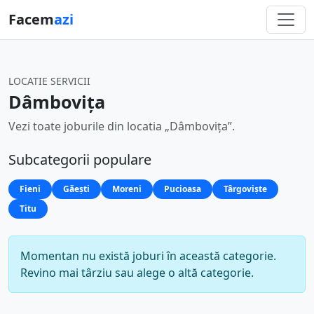
Facem
azi
LOCATIE SERVICII
Dâmbovița
Vezi toate joburile din locatia „Dâmbovița”.
Subcategorii populare
Fieni
Găești
Moreni
Pucioasa
Târgoviște
Titu
Momentan nu există joburi în această categorie.
Revino mai târziu sau alege o altă categorie.