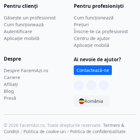
Pentru clienți
Pentru profesioniști
Găsește un profesionist
Cum funcționează
Cum funcționează
Prețuri
Autentificare
Înscrie-te ca profesionist
Aplicație mobilă
Centru de ajutor
Aplicație mobilă
Despre
Ai nevoie de ajutor?
Despre FacemAzi.ro
Contactează-ne
Cariere
Afiliați
Blog
Presă
România
© 2026 FacemAzi.ro. Toate drepturile rezervate.
Termeni &
Condiții
/
Politica de cookie-uri
/
Politica de confidențialitate