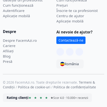
Găsește un profesionist
Cum funcționează
Cum funcționează
Prețuri
Autentificare
Înscrie-te ca profesionist
Aplicație mobilă
Centru de ajutor
Aplicație mobilă
Despre
Ai nevoie de ajutor?
Despre FacemAzi.ro
Contactează-ne
Cariere
Afiliați
Blog
Presă
România
© 2026 FacemAzi.ro. Toate drepturile rezervate.
Termeni &
Condiții
/
Politica de cookie-uri
/
Politica de confidențialitate
Rating clienți
★
★
★
★
★
Scor 4.0 · 10.000+ recenzii