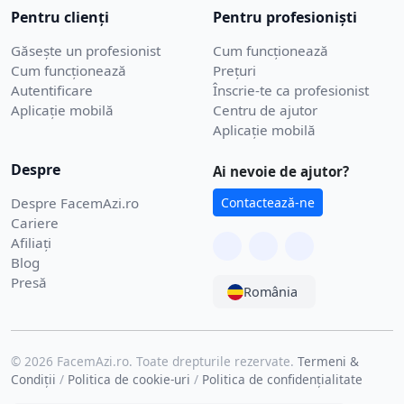
Pentru clienți
Pentru profesioniști
Găsește un profesionist
Cum funcționează
Cum funcționează
Prețuri
Autentificare
Înscrie-te ca profesionist
Aplicație mobilă
Centru de ajutor
Aplicație mobilă
Despre
Ai nevoie de ajutor?
Despre FacemAzi.ro
Contactează-ne
Cariere
Afiliați
Blog
Presă
România
© 2026 FacemAzi.ro. Toate drepturile rezervate.
Termeni &
Condiții
/
Politica de cookie-uri
/
Politica de confidențialitate