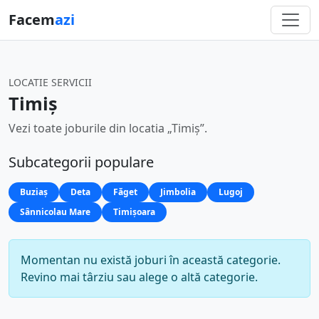
Facem
azi
LOCATIE SERVICII
Timiș
Vezi toate joburile din locatia „Timiș”.
Subcategorii populare
Buziaș
Deta
Făget
Jimbolia
Lugoj
Sânnicolau Mare
Timișoara
Momentan nu există joburi în această categorie.
Revino mai târziu sau alege o altă categorie.