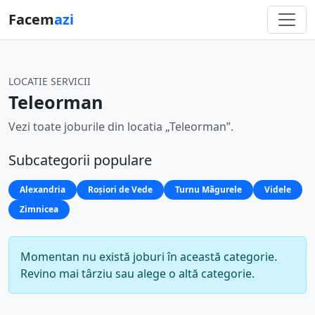
Facem
azi
LOCATIE SERVICII
Teleorman
Vezi toate joburile din locatia „Teleorman”.
Subcategorii populare
Alexandria
Roșiori de Vede
Turnu Măgurele
Videle
Zimnicea
Momentan nu există joburi în această categorie.
Revino mai târziu sau alege o altă categorie.