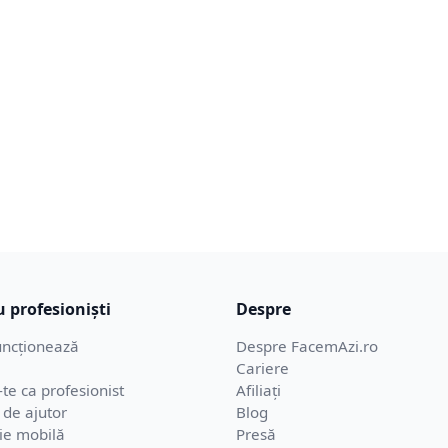
 profesioniști
Despre
ncționează
Despre FacemAzi.ro
Cariere
-te ca profesionist
Afiliați
 de ajutor
Blog
ție mobilă
Presă