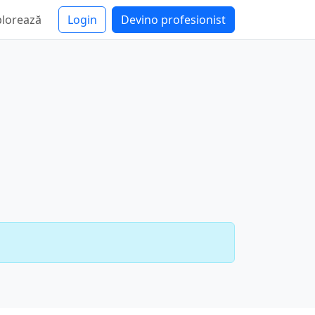
plorează
Login
Devino profesionist