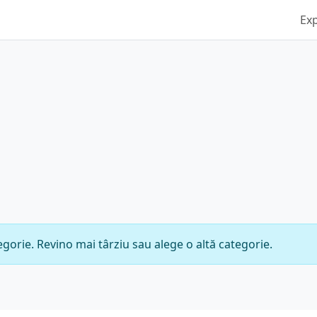
Ex
gorie. Revino mai târziu sau alege o altă categorie.