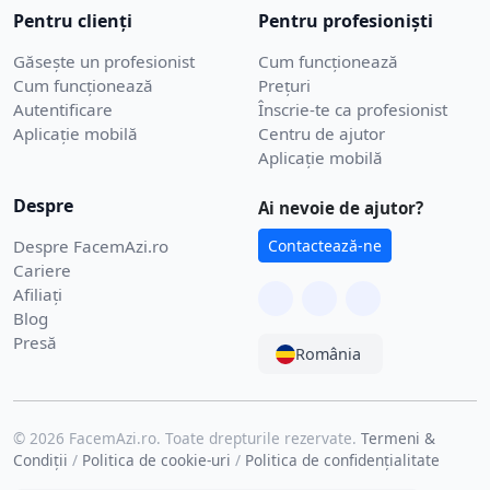
Pentru clienți
Pentru profesioniști
Găsește un profesionist
Cum funcționează
Cum funcționează
Prețuri
Autentificare
Înscrie-te ca profesionist
Aplicație mobilă
Centru de ajutor
Aplicație mobilă
Despre
Ai nevoie de ajutor?
Despre FacemAzi.ro
Contactează-ne
Cariere
Afiliați
Blog
Presă
România
© 2026 FacemAzi.ro. Toate drepturile rezervate.
Termeni &
Condiții
/
Politica de cookie-uri
/
Politica de confidențialitate