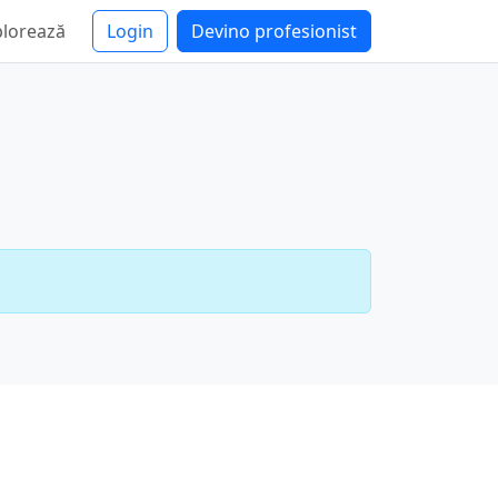
plorează
Login
Devino profesionist