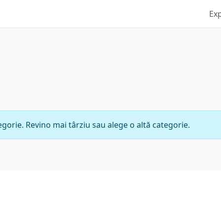
Ex
gorie. Revino mai târziu sau alege o altă categorie.