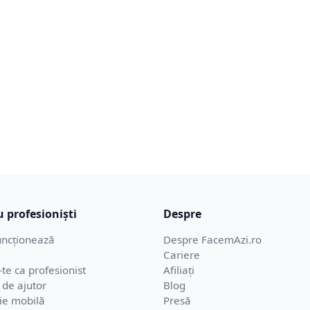
 profesioniști
Despre
ncționează
Despre FacemAzi.ro
Cariere
-te ca profesionist
Afiliați
 de ajutor
Blog
ție mobilă
Presă