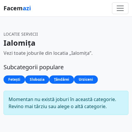
Facem
azi
LOCATIE SERVICII
Ialomița
Vezi toate joburile din locatia „Ialomița”.
Subcategorii populare
Fetești
Slobozia
Țăndărei
Urziceni
Momentan nu există joburi în această categorie.
Revino mai târziu sau alege o altă categorie.