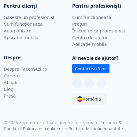
Pentru clienți
Pentru profesioniști
Găsește un profesionist
Cum funcționează
Cum funcționează
Prețuri
Autentificare
Înscrie-te ca profesionist
Aplicație mobilă
Centru de ajutor
Aplicație mobilă
Despre
Ai nevoie de ajutor?
Despre FacemAzi.ro
Contactează-ne
Cariere
Afiliați
Blog
Presă
România
© 2026 FacemAzi.ro. Toate drepturile rezervate.
Termeni &
Condiții
/
Politica de cookie-uri
/
Politica de confidențialitate