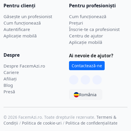
Pentru clienți
Pentru profesioniști
Găsește un profesionist
Cum funcționează
Cum funcționează
Prețuri
Autentificare
Înscrie-te ca profesionist
Aplicație mobilă
Centru de ajutor
Aplicație mobilă
Despre
Ai nevoie de ajutor?
Despre FacemAzi.ro
Contactează-ne
Cariere
Afiliați
Blog
Presă
România
© 2026 FacemAzi.ro. Toate drepturile rezervate.
Termeni &
Condiții
/
Politica de cookie-uri
/
Politica de confidențialitate