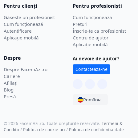
Pentru clienți
Pentru profesioniști
Găsește un profesionist
Cum funcționează
Cum funcționează
Prețuri
Autentificare
Înscrie-te ca profesionist
Aplicație mobilă
Centru de ajutor
Aplicație mobilă
Despre
Ai nevoie de ajutor?
Despre FacemAzi.ro
Contactează-ne
Cariere
Afiliați
Blog
Presă
România
© 2026 FacemAzi.ro. Toate drepturile rezervate.
Termeni &
Condiții
/
Politica de cookie-uri
/
Politica de confidențialitate