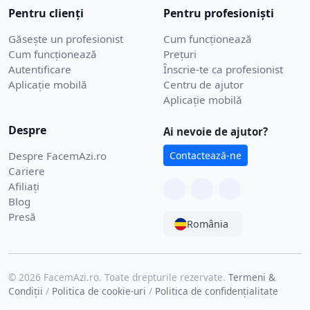
Pentru clienți
Pentru profesioniști
Găsește un profesionist
Cum funcționează
Cum funcționează
Prețuri
Autentificare
Înscrie-te ca profesionist
Aplicație mobilă
Centru de ajutor
Aplicație mobilă
Despre
Ai nevoie de ajutor?
Despre FacemAzi.ro
Contactează-ne
Cariere
Afiliați
Blog
Presă
România
© 2026 FacemAzi.ro. Toate drepturile rezervate.
Termeni &
Condiții
/
Politica de cookie-uri
/
Politica de confidențialitate