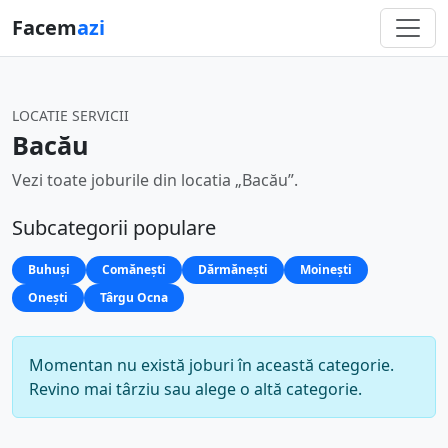
Facem
azi
LOCATIE SERVICII
Bacău
Vezi toate joburile din locatia „Bacău”.
Subcategorii populare
Buhuși
Comănești
Dărmănești
Moinești
Onești
Târgu Ocna
Momentan nu există joburi în această categorie.
Revino mai târziu sau alege o altă categorie.