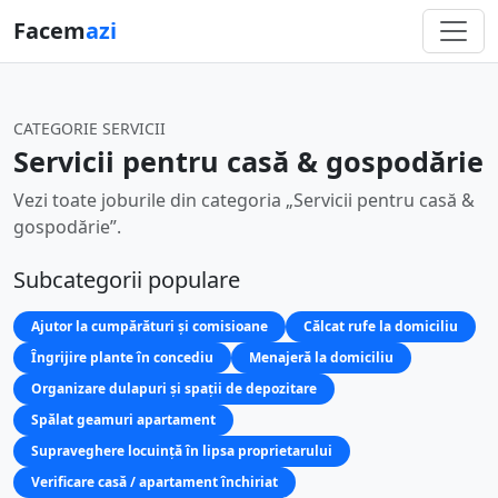
Facem
azi
CATEGORIE SERVICII
Servicii pentru casă & gospodărie
Vezi toate joburile din categoria „Servicii pentru casă &
gospodărie”.
Subcategorii populare
Ajutor la cumpărături și comisioane
Călcat rufe la domiciliu
Îngrijire plante în concediu
Menajeră la domiciliu
Organizare dulapuri și spații de depozitare
Spălat geamuri apartament
Supraveghere locuință în lipsa proprietarului
Verificare casă / apartament închiriat