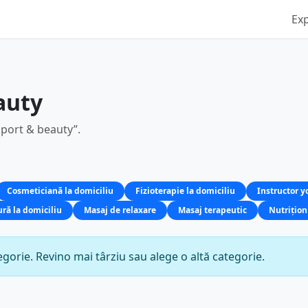
Ex
auty
sport & beauty”.
Cosmeticiană la domiciliu
Fizioterapie la domiciliu
Instructor y
ră la domiciliu
Masaj de relaxare
Masaj terapeutic
Nutrițion
gorie. Revino mai târziu sau alege o altă categorie.