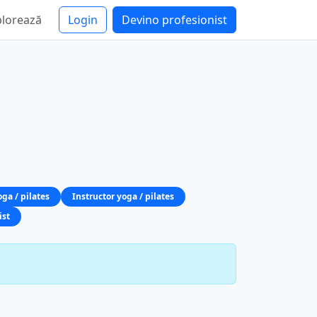
plorează
Login
Devino profesionist
oga / pilates
Instructor yoga / pilates
ist