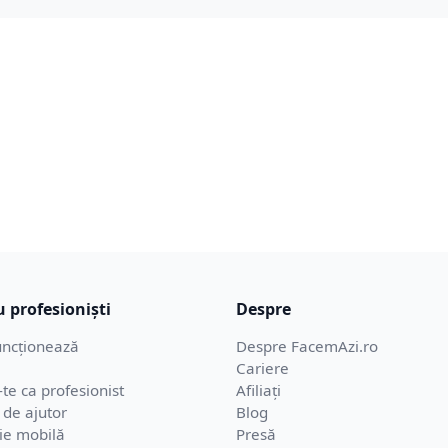
 profesioniști
Despre
ncționează
Despre FacemAzi.ro
Cariere
-te ca profesionist
Afiliați
 de ajutor
Blog
ție mobilă
Presă