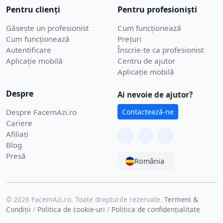
Pentru clienți
Pentru profesioniști
Găsește un profesionist
Cum funcționează
Cum funcționează
Prețuri
Autentificare
Înscrie-te ca profesionist
Aplicație mobilă
Centru de ajutor
Aplicație mobilă
Despre
Ai nevoie de ajutor?
Despre FacemAzi.ro
Contactează-ne
Cariere
Afiliați
Blog
Presă
România
© 2026 FacemAzi.ro. Toate drepturile rezervate.
Termeni &
Condiții
/
Politica de cookie-uri
/
Politica de confidențialitate