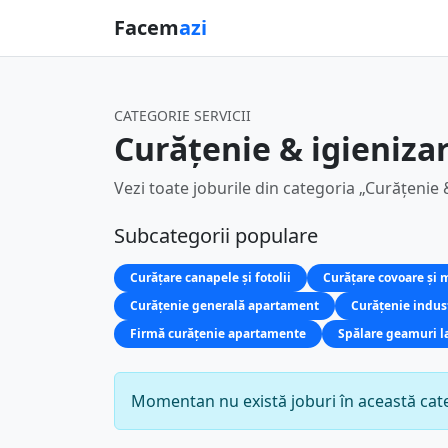
Facem
azi
CATEGORIE SERVICII
Curățenie & igieniza
Vezi toate joburile din categoria „Curățenie 
Subcategorii populare
Curățare canapele și fotolii
Curățare covoare și
Curățenie generală apartament
Curățenie indust
Firmă curățenie apartamente
Spălare geamuri la 
Momentan nu există joburi în această cate