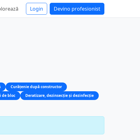
plorează
Login
Devino profesionist
ă
Curățenie după constructor
i de bloc
Deratizare, dezinsecție și dezinfecție