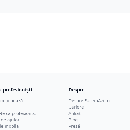
 profesioniști
Despre
ncționează
Despre FacemAzi.ro
Cariere
-te ca profesionist
Afiliați
 de ajutor
Blog
ție mobilă
Presă