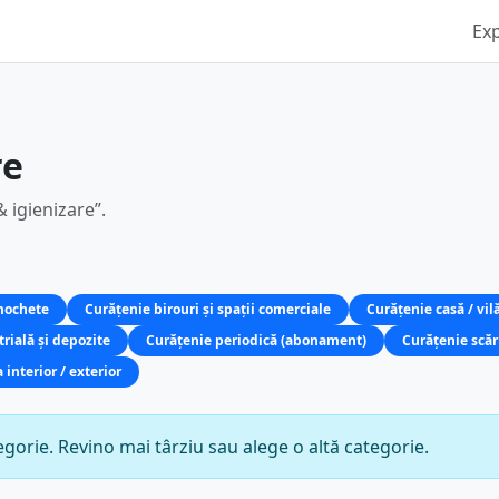
Ex
re
& igienizare”.
 mochete
Curățenie birouri și spații comerciale
Curățenie casă / vil
rială și depozite
Curățenie periodică (abonament)
Curățenie scăr
interior / exterior
gorie. Revino mai târziu sau alege o altă categorie.