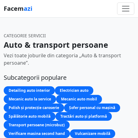
Facem
azi
CATEGORIE SERVICII
Auto & transport persoane
Vezi toate joburile din categoria „Auto & transport
persoane”.
Subcategorii populare
Detailing auto interior
Electrician auto
Mecanic auto la service
Mecanic auto mobil
Polish și protecție caroserie
Șofer personal cu mașină
Spălătorie auto mobilă
Tractări auto și platformă
Transport persoane (microbuz)
Verificare masina second hand
Vulcanizare mobilă